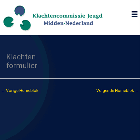
Ga
naar
de
inhoud
Klachten
formulier
←
Vorige Homeblok
Volgende Homeblok
→