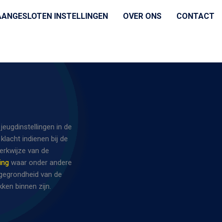
AANGESLOTEN INSTELLINGEN
OVER ONS
CONTACT
eugdinstellingen in de
klacht indienen bij de
erkwijze van de
ing
waar onder andere
 gegrondheid van de
kken binnen zijn.