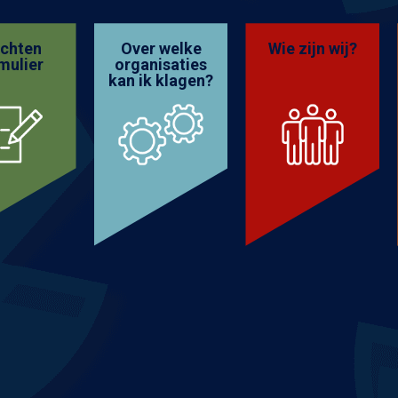
achten
Over welke
Wie zijn wij?
mulier
organisaties
kan ik klagen?